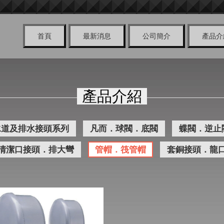
首頁
最新消息
公司簡介
產品
產品介紹
水道及排水接頭系列
凡而．球閥．底閥
蝶閥．逆止
清潔口接頭．排大彎
管帽．筏管帽
套銅接頭．龍