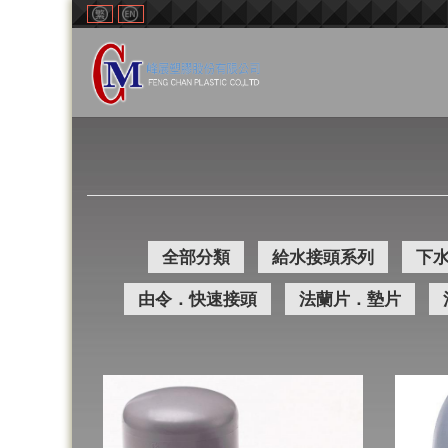
全部分類
給水接頭系列
下
由令．快速接頭
法蘭片．墊片