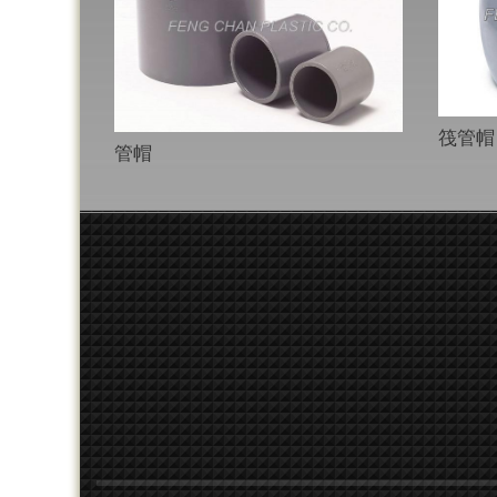
筏管帽
管帽