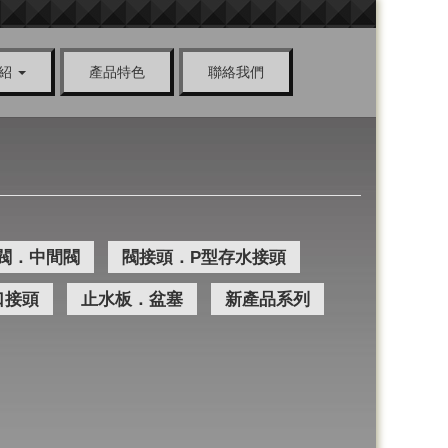
介紹
產品特色
聯絡我們
閥．中間閥
閥接頭．P型存水接頭
口接頭
止水板．盆塞
新產品系列