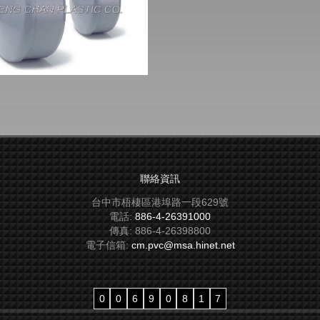
聯絡資訊
台中市梧棲區港埠路一段629號
電話:
886-4-26391000
傳真:
886-4-26398800
電子信箱:
cm.pvc@msa.hinet.net
0
0
6
9
0
8
1
7